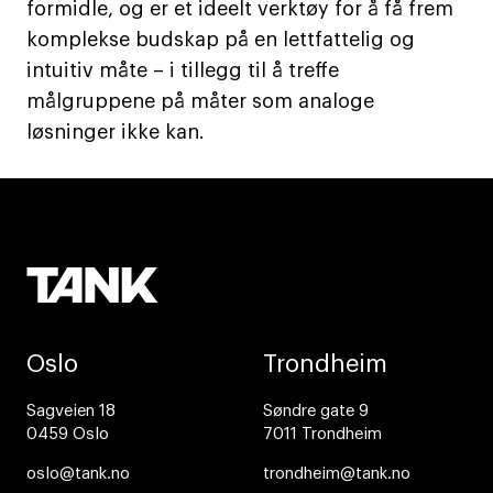
formidle, og er et ideelt verktøy for å få frem
komplekse budskap på en lettfattelig og
intuitiv måte – i tillegg til å treffe
målgruppene på måter som analoge
løsninger ikke kan.
Oslo
Trondheim
Sagveien 18
Søndre gate 9
0459 Oslo
7011 Trondheim
oslo@tank.no
trondheim@tank.no