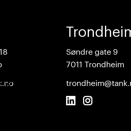
Prosjekt
Trondhei
18
Søndre gate 9
o
7011 Trondheim
illustrasjon
k.no
trondheim@tank.