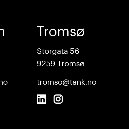
er
Tjenester
Om oss
m
Tromsø
Storgata 56
9259 Tromsø
no
tromso@tank.no