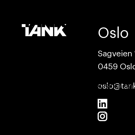
Oslo
Sagveien 
0459 Osl
Tjenester
/
Foto, infografikk og 
oslo@tan