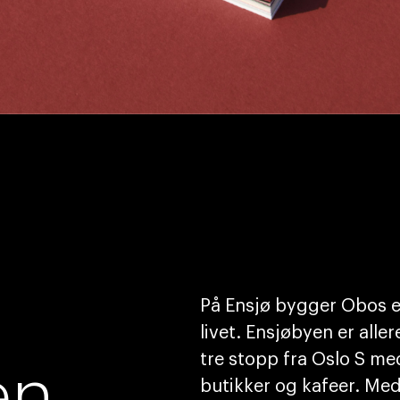
På Ensjø bygger Obos et 
livet. Ensjøbyen er all
tre stopp fra Oslo S me
en
butikker og kafeer. Med 